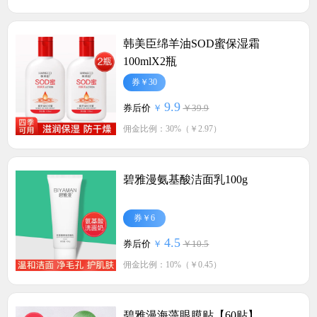
韩美臣绵羊油SOD蜜保湿霜
100mlX2瓶
券￥30
9.9
券后价
￥
￥39.9
佣金比例：30%（￥2.97）
碧雅漫氨基酸洁面乳100g
券￥6
4.5
券后价
￥
￥10.5
佣金比例：10%（￥0.45）
碧雅漫海藻眼膜贴【60贴】