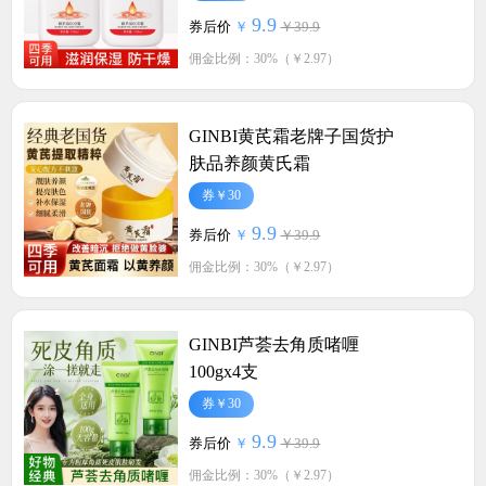
9.9
券后价
￥
￥39.9
佣金比例：30%（￥2.97）
GINBI黄芪霜老牌子国货护
肤品养颜黄氏霜
券￥30
9.9
券后价
￥
￥39.9
佣金比例：30%（￥2.97）
GINBI芦荟去角质啫喱
100gx4支
券￥30
9.9
券后价
￥
￥39.9
佣金比例：30%（￥2.97）