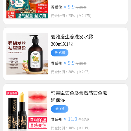
9.9
券后价
￥
￥39.9
佣金比例：25%（￥2.475）
碧雅漫生姜洗发水露
300mlX1瓶
券￥30
9.9
券后价
￥
￥39.9
佣金比例：30%（￥2.97）
韩美臣变色唇膏温感变色滋
润保湿
券￥6
11.9
券后价
￥
￥17.9
佣金比例：10%（￥1.19）