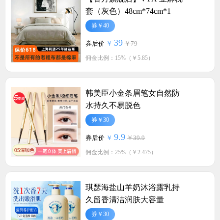
套（灰色）48cm*74cm*1
券￥40
39
券后价
￥
￥79
佣金比例：15%（￥5.85）
韩美臣小金条眉笔女自然防
水持久不易脱色
券￥30
9.9
券后价
￥
￥39.9
佣金比例：25%（￥2.475）
琪瑟海盐山羊奶沐浴露乳持
久留香清洁润肤大容量
券￥30