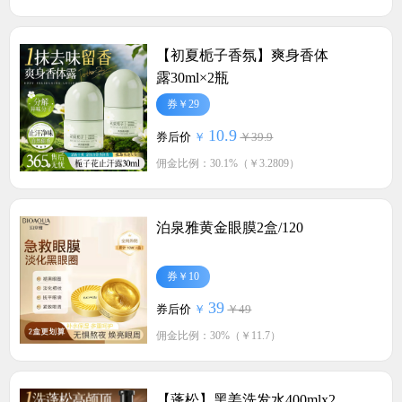
【初夏栀子香氛】爽身香体
露30ml×2瓶
券￥29
10.9
券后价
￥
￥39.9
佣金比例：30.1%（￥3.2809）
泊泉雅黄金眼膜2盒/120
券￥10
39
券后价
￥
￥49
佣金比例：30%（￥11.7）
【蓬松】黑姜洗发水400mlx2