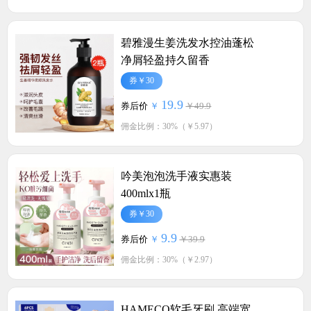
碧雅漫生姜洗发水控油蓬松
净屑轻盈持久留香
券￥30
19.9
券后价
￥
￥49.9
佣金比例：30%（￥5.97）
吟美泡泡洗手液实惠装
400mlx1瓶
券￥30
9.9
券后价
￥
￥39.9
佣金比例：30%（￥2.97）
HAMECO软毛牙刷 高端宽