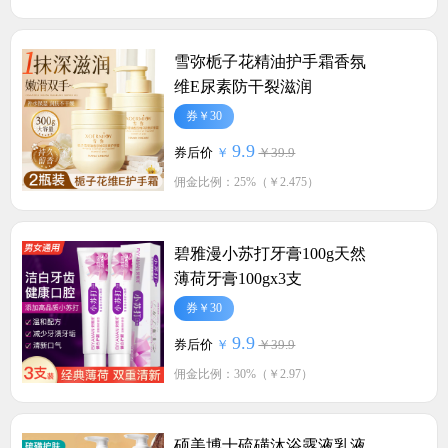
雪弥栀子花精油护手霜香氛
维E尿素防干裂滋润
券￥30
9.9
券后价
￥
￥39.9
佣金比例：25%（￥2.475）
碧雅漫小苏打牙膏100g天然
薄荷牙膏100gx3支
券￥30
9.9
券后价
￥
￥39.9
佣金比例：30%（￥2.97）
硕美博士硫磺沐浴露液乳液