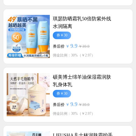
琪瑟防晒霜乳50倍防紫外线
水润隔离
券￥30
9.9
券后价
￥
￥39.9
佣金比例：30%（￥2.97）
硕美博士绵羊油保湿霜润肤
乳身体乳
券￥30
9.9
券后价
￥
￥39.9
佣金比例：30%（￥2.97）
LIFUSHA凡士林润肤霜护手