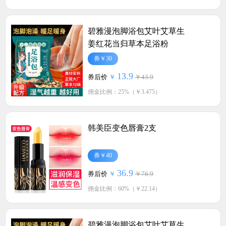
碧雅漫泡脚浴包艾叶艾草生
姜红花当归草本足浴粉
券￥30
13.9
券后价
￥
￥43.9
佣金比例：25%（￥3.475）
韩美臣变色唇膏2支
券￥40
36.9
券后价
￥
￥76.9
佣金比例：60%（￥22.14）
碧雅漫泡脚浴包艾叶艾草生