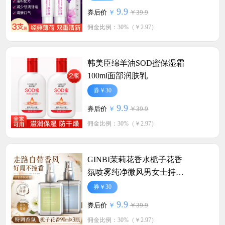
9.9
券后价
￥
￥39.9
佣金比例：30%（￥2.97）
韩美臣绵羊油SOD蜜保湿霜
100ml面部润肤乳
券￥30
9.9
券后价
￥
￥39.9
佣金比例：30%（￥2.97）
GINBI茉莉花香水栀子花香
氛喷雾纯净微风男女士持久
淡香花香
券￥30
9.9
券后价
￥
￥39.9
佣金比例：30%（￥2.97）