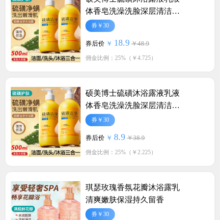
体香皂洗澡洗脸深层清洁三
合一
券￥30
18.9
券后价
￥
￥48.9
佣金比例：25%（￥4.725）
硕美博士硫磺沐浴露液乳液
体香皂洗澡洗脸深层清洁三
合一
券￥30
8.9
券后价
￥
￥38.9
佣金比例：25%（￥2.225）
琪瑟玫瑰香氛花瓣沐浴露乳
清爽嫩肤保湿持久留香
券￥30