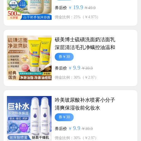
19.9
券后价
￥
￥49.9
佣金比例：25%（￥4.975）
硕美博士硫磺洗面奶洁面乳
深层清洁毛孔净螨控油温和
券￥30
9.9
券后价
￥
￥39.9
佣金比例：30%（￥2.97）
吟美玻尿酸补水喷雾小分子
清爽保湿妆前化妆水
券￥30
9.9
券后价
￥
￥39.9
佣金比例：30%（￥2.97）