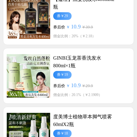
瓶
券￥29
10.9
券后价
￥
￥39.9
佣金比例：20%（￥2.18）
GINBI玉龙茶香洗发水
800ml×1瓶
券￥19
10.9
券后价
￥
￥29.9
佣金比例：20.1%（￥2.1909）
度美博士植物草本脚气喷雾
60mlX2瓶
券￥18