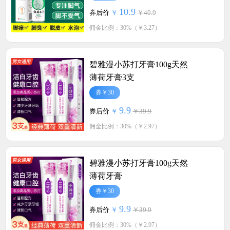
10.9
券后价
￥
￥40.9
佣金比例：30%（￥3.27）
碧雅漫小苏打牙膏100g天然
薄荷牙膏3支
券￥30
9.9
券后价
￥
￥39.9
佣金比例：30%（￥2.97）
碧雅漫小苏打牙膏100g天然
薄荷牙膏
券￥30
9.9
券后价
￥
￥39.9
佣金比例：30%（￥2.97）