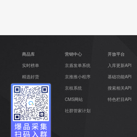
商品库
营销中心
开放平台
实时榜单
京盾发单系统
入库更新API
精选好货
京推推小程序
基础功能API
超级爆品
京枝系统
搜索相关API
品牌优选
CMS网站
特色栏目API
全部商品
社群管家计划