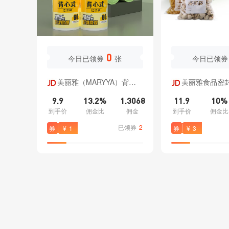
加入收藏
复制文案
加入收藏
0
今日已领券
张
今日已领券
立
加
立
加
美丽雅（MARYYA）背心
美丽雅食品密
即
入
即
入
式垃圾袋厨房客厅清洁塑料袋
真空分装密实袋加
9.9
13.2%
1.3068
11.9
10%
家用手提一次性多规格可选 中
食品保鲜袋 【中号
转
分
转
分
到手价
佣金比
佣金
到手价
佣金比
号45*55cm【60只】
只 1个
已领券
2
券
¥
1
券
¥
3
链
类
链
类
998
亦心家清专营店
美
京推推