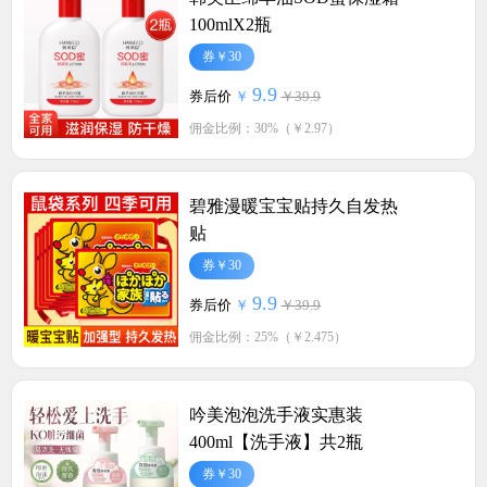
100mlX2瓶
券￥30
9.9
券后价
￥
￥39.9
佣金比例：30%（￥2.97）
碧雅漫暖宝宝贴持久自发热
贴
券￥30
9.9
券后价
￥
￥39.9
佣金比例：25%（￥2.475）
吟美泡泡洗手液实惠装
400ml【洗手液】共2瓶
券￥30