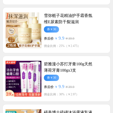
雪弥栀子花精油护手霜香氛
维E尿素防干裂滋润
券￥30
9.9
券后价
￥
￥39.9
佣金比例：25%（￥2.475）
碧雅漫小苏打牙膏100g天然
薄荷牙膏100gx3支
券￥30
9.9
券后价
￥
￥39.9
佣金比例：30%（￥2.97）
硕美博士硫磺沐浴露液乳液