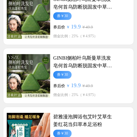
皂何首乌防断脱固发中草药
香皂
券￥30
19.9
券后价
￥
￥49.9
佣金比例：25%（￥4.975）
GINBI侧柏叶乌斯曼草洗发
皂何首乌防断脱固发中草药
香皂
券￥30
19.9
券后价
￥
￥49.9
佣金比例：25%（￥4.975）
碧雅漫泡脚浴包艾叶艾草生
姜红花当归草本足浴粉
券￥30