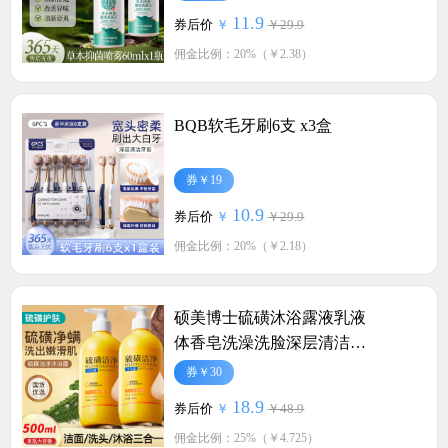
11.9
券后价
￥
￥29.9
佣金比例：20%（￥2.38）
BQB软毛牙刷6支 x3盒
券￥19
10.9
券后价
￥
￥29.9
佣金比例：20%（￥2.18）
硕美博士硫磺沐浴露液乳液
体香皂洗澡洗脸深层清洁三
合一持久留香
券￥30
18.9
券后价
￥
￥48.9
佣金比例：25%（￥4.725）