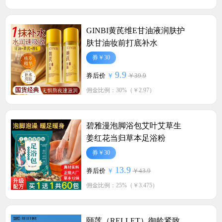
GINBI黄芪维E甘油液润肤护
肤甘油妆前打底补水
券￥30
9.9
券后价
￥
￥39.9
佣金比例：30%（￥2.97）
碧雅漫泡脚浴包艾叶艾草生
姜红花当归草本足浴粉
券￥30
13.9
券后价
￥
￥43.9
佣金比例：25%（￥3.475）
颐莲（RELLET）御龄紧致