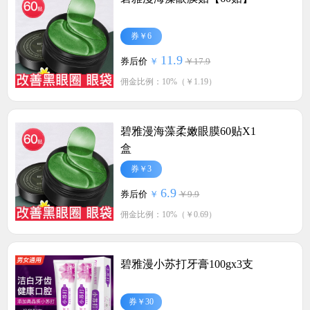
券￥6
11.9
券后价
￥
￥17.9
佣金比例：10%（￥1.19）
碧雅漫海藻柔嫩眼膜60贴X1
盒
券￥3
6.9
券后价
￥
￥9.9
佣金比例：10%（￥0.69）
碧雅漫小苏打牙膏100gx3支
券￥30