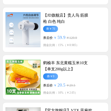
【JD旗舰店】贵人鸟 筋膜
枪 白色 纯白
券￥70
59.9
券后价
￥
￥129.9
佣金比例：15%（￥8.985）
鹤榆丰 东北黄糯玉米10支
【单支200g以上】
券￥9
20.5
券后价
￥
￥29.5
佣金比例：10%（￥2.05）
【官方旗舰店】VTX 亚麻枕