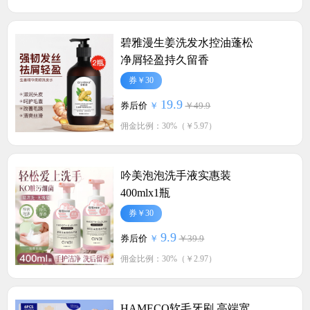
碧雅漫生姜洗发水控油蓬松
净屑轻盈持久留香
券￥30
19.9
券后价
￥
￥49.9
佣金比例：30%（￥5.97）
吟美泡泡洗手液实惠装
400mlx1瓶
券￥30
9.9
券后价
￥
￥39.9
佣金比例：30%（￥2.97）
HAMECO软毛牙刷 高端宽