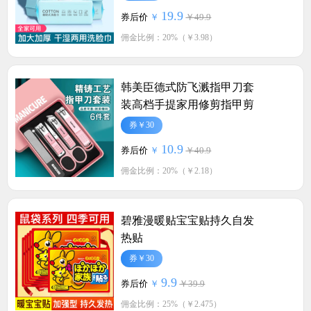
19.9
券后价
￥
￥49.9
佣金比例：20%（￥3.98）
韩美臣德式防飞溅指甲刀套
装高档手提家用修剪指甲剪
券￥30
10.9
券后价
￥
￥40.9
佣金比例：20%（￥2.18）
碧雅漫暖贴宝宝贴持久自发
热贴
券￥30
9.9
券后价
￥
￥39.9
佣金比例：25%（￥2.475）