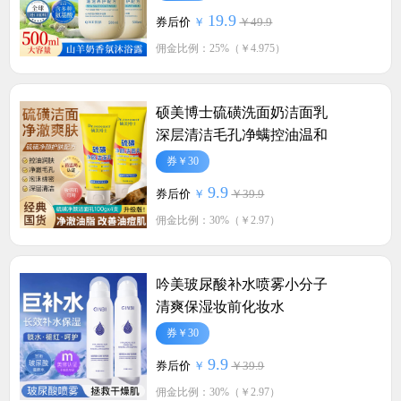
19.9
券后价
￥
￥49.9
佣金比例：25%（￥4.975）
硕美博士硫磺洗面奶洁面乳
深层清洁毛孔净螨控油温和
券￥30
9.9
券后价
￥
￥39.9
佣金比例：30%（￥2.97）
吟美玻尿酸补水喷雾小分子
清爽保湿妆前化妆水
券￥30
9.9
券后价
￥
￥39.9
佣金比例：30%（￥2.97）