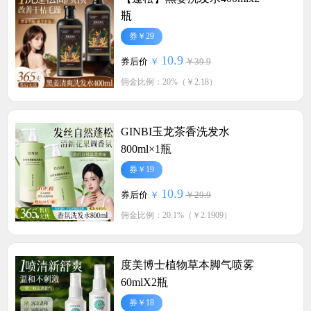
瓶
券￥29
10.9
券后价
￥
￥39.9
佣金比例：20%（￥2.18）
GINBI玉龙茶香洗发水
800ml×1瓶
券￥19
10.9
券后价
￥
￥29.9
佣金比例：20.1%（￥2.1909）
度美博士植物草本脚气喷雾
60mlX2瓶
券￥18